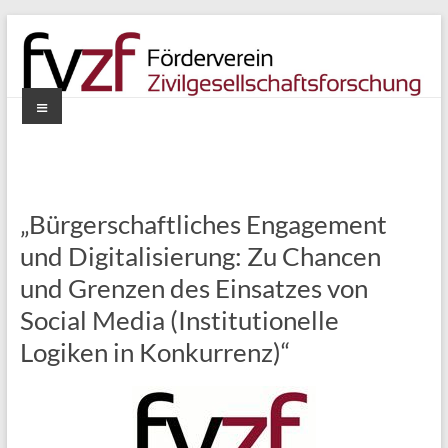
Zum
Inhalt
springen
Menü
Förderverein
Zivilgesellschaftsforschung
e.V.
„Bürgerschaftliches Engagement
und Digitalisierung: Zu Chancen
und Grenzen des Einsatzes von
Social Media (Institutionelle
Logiken in Konkurrenz)“