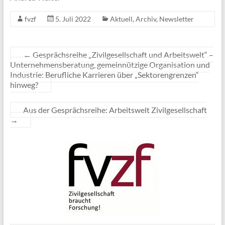
fvzf
5. Juli 2022
Aktuell
,
Archiv
,
Newsletter
←
Gesprächsreihe „Zivilgesellschaft und Arbeitswelt“ –
Unternehmensberatung, gemeinnützige Organisation und
Industrie: Berufliche Karrieren über „Sektorengrenzen“
hinweg?
Aus der Gesprächsreihe: Arbeitswelt Zivilgesellschaft
→