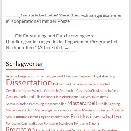
←
„Gefährliche Nähe? Menschenrechtsorganisationen
in Kooperationen mit der Polizei“
„Die Entstehung und Durchsetzung von
Handlungsanleitungen in der Engagementförderung bei
Nachberuflern“ (Arbeitstitel)
→
Schlagwörter
Akteure
Bürgerschaftliches Engagement
Commons
Degrowth
Digitalisierung
Dissertation
Doktorarbeit
Erziehungswissenschaften
Gesellschaftlicher Wandel
Gesellschaftstheorien
Gesellschaftswissenschaften
Gesundheitspolitik
Innenpolitik
Institutionelle Logiken
Journalistik
Masterarbeit
Kommunikationsforschung
Massenmedien
Medialisierung
Mediengesellschaft
Medienlogik
Museumsforschung
Muslim Cultures and Societies
Politikwissenschaften
Neo-Institutionalismus
Organisationstheorie
Politische Kommunikation
Politische Soziologie
Politische Theorie
Promotion
qualitative Sozialforschung
Pädagogik
Reparatur-