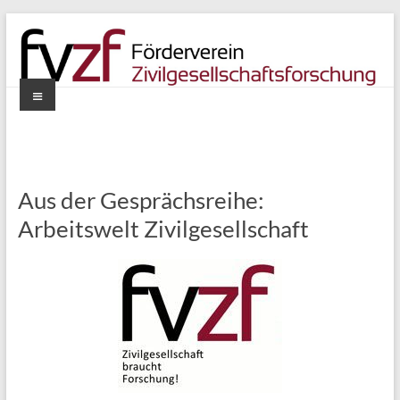
Zum
Inhalt
springen
Menü
Förderverein
Zivilgesellschaftsforschung
e.V.
Aus der Gesprächsreihe:
Arbeitswelt Zivilgesellschaft